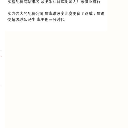
实盘配资网站排名 亲测阳江日式厨师刀厂家供应排行
实力强大的配资公司 詹库谁改变比赛更多？路威：詹迫
使超级球队诞生 库里创三分时代