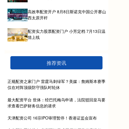
高效率配资开户 8月8日斯诺克中国公开赛山
西太原开杆
配资实力股票配资门户 小芳定档 7月13日温
情上线
推荐资讯
正规配资之家门户 雷霆马刺绿军？美媒：詹姆斯本赛季
仅在对阵顶级防守强队时轮休
最大配资平台 世体：经巴托梅乌申请，法院驳回皇马要
求查看巴萨财务信息的请求
天津配资公司 16宗IPO审理暂停！香港证监会宣布