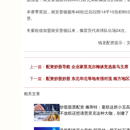
本赛季英冠，南安普顿最终46轮过后22胜14平10负积
堡。
冬窗租借加盟南安普顿以来，佩雷茨代表球队出场24次。
钱龙配资提示：
上一篇：
配资炒股导航 企业家里克尔梅谈竞选皇马主席：
下一篇：
配资炒股炒股 东北华北等地有强对流 南方地
相关文章
炒股股票配资 佩蒂特：曼联这群小丑
不放权还想请恩里克这种大咖，别傻了
最新配资平台导航 阿莫林：我不怕下