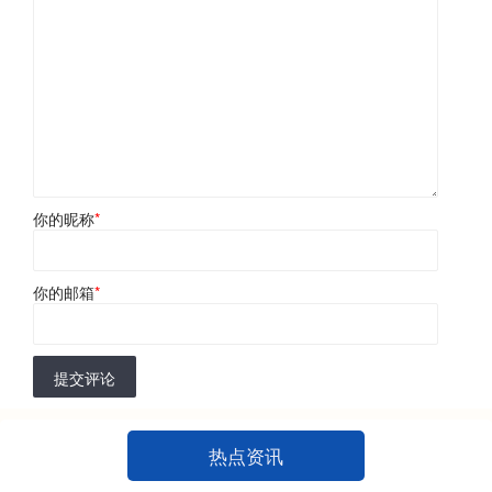
你的昵称
*
你的邮箱
*
提交评论
热点资讯