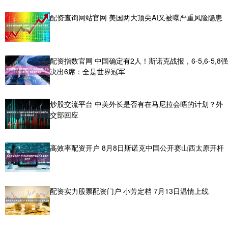
配资查询网站官网 美国两大顶尖AI又被曝严重风险隐患
配资指数官网 中国确定有2人！斯诺克战报，6-5,6-5,8强
决出6席：全是世界冠军
炒股交流平台 中美外长是否有在马尼拉会晤的计划？外
交部回应
高效率配资开户 8月8日斯诺克中国公开赛山西太原开杆
配资实力股票配资门户 小芳定档 7月13日温情上线