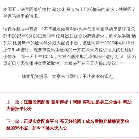
本周五，法官阿莱杭德拉·希尔·利马支持了巴托梅乌的请求，并驳回了
皇家马德里的请求。
法官在裁决中写道：“不予批准由莫利纳先生代表皇家马德里足球俱乐
部于2025年9月26日及同年12月22日提交的调查请求，但卡尔洛斯·纳
瓦尔·比奥斯卡的证词除外最大配资平台，该证词将于2026年4月10日
上午9:45进行。现要求提出该证词的一方在两天内提供证人的住址以
便传唤。同一天上午10:45，将对巴塞罗那足球俱乐部进行询问，因为
原定日期因安排冲突而被取消。本裁决可在三天内提出复议。”
钱龙配资提示：文章来自网络，不代表本站观点。
上一篇：
江西股票配资 百步穿杨！阿隆·霍勒迪追身三分命中 帮助
火箭扳平比分
下一篇：
正规实盘配资平台 苍天好轮回！成名后抛弃糟糠妻娶粉
丝的宋小宝，如今下场大快人心