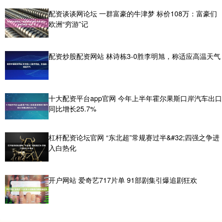
配资谈谈网论坛 一群富豪的牛津梦 标价108万：富豪们
欧洲“穷游”记
配资炒股配资网站 林诗栋3-0胜李明旭，称适应高温天气
十大配资平台app官网 今年上半年霍尔果斯口岸汽车出口
同比增长25.7%
杠杆配资论坛官网 “东北超”常规赛过半&#32;四强之争进
入白热化
开户网站 爱奇艺717片单 91部剧集引爆追剧狂欢