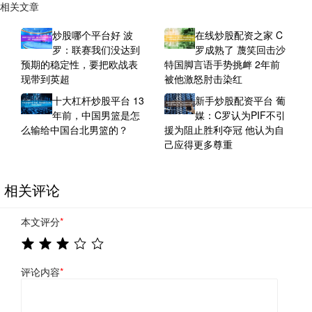
相关文章
炒股哪个平台好 波
在线炒股配资之家 C
罗：联赛我们没达到
罗成熟了 蔑笑回击沙
预期的稳定性，要把欧战表
特国脚言语手势挑衅 2年前
现带到英超
被他激怒肘击染红
十大杠杆炒股平台 13
新手炒股配资平台 葡
年前，中国男篮是怎
媒：C罗认为PIF不引
么输给中国台北男篮的？
援为阻止胜利夺冠 他认为自
己应得更多尊重
相关评论
本文评分
*
评论内容
*