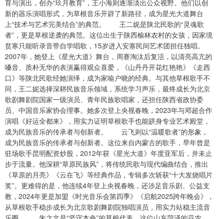
育与演出，创办“玖月教育”，王小海则逐渐淡出公众视野。他们以创
新的器乐演唱形式，为草根音乐开辟了新路径，成为星光大道舞台
上“技术与艺术完美结合”的典范。 王二妮是陕北民歌的“灵魂歌
者”，更是草根逆袭的典范。这位出生于陕西榆林农村的女孩，因家境
贫寒只能听录音带自学唱歌，15岁进入安塞民间艺术团担任独唱。
2007年，她登上《星光大道》舞台，周赛淘汰后复活，以清亮高亢的
嗓音、质朴无华的表演赢得观众喜爱，《山丹丹开花红艳艳》《走西
口》等陕北民歌经她演绎，成为家喻户晓的经典。与其他草根歌手不
同，王二妮选择深耕民族音乐领域，系统学习声乐，最终成长为北京
歌剧舞剧院国家一级演员、青年民族歌唱家，还担任陕西省政协委
员、中国音乐家协会理事。她多次登上央视春晚，2023年与邓超合作
演唱《好运全都来》，用实力证明草根歌手也能跻身专业艺术殿堂，
成为民族音乐的传承者与创新者。 云飞则以“温暖歌者”的形象，
成为民族音乐的传承者与创新者。这位来自内蒙古的歌手，早年曾是
驻场歌手昆明配资炒股，2012年获《星光大道》年度亚军后，并未止
步于流量。他深耕“草原民族风”，将传统民歌与现代编曲结合，推出
《草原的月亮》《云在飞》等经典作品，专辑多次斩获“十大发烧唱片
奖”。更难得的是，他连续4年登上央视春晚，还涉足音乐剧、公益支
教，2024年更是加盟《时光音乐会第四季》《启航2025跨年晚会》，
从草根歌手稳步成长为北京歌剧舞剧院独唱演员，用实力站稳主流音
乐圈。 朱之文是“坚守本色”的草根代表。这位山东菏泽的蒜农，