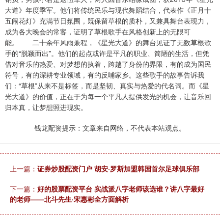
大道》年度季军。他们将传统民乐与现代舞蹈结合，代表作《正月十
五闹花灯》充满节日氛围，既保留草根的质朴，又兼具舞台表现力，
成为各大晚会的常客，证明了草根歌手在风格创新上的无限可
能。 二十余年风雨兼程，《星光大道》的舞台见证了无数草根歌
手的“脱颖而出”。他们的起点或许是平凡的职业、简陋的生活，但凭
借对音乐的热爱、对梦想的执着，跨越了身份的界限，有的成为国民
符号，有的深耕专业领域，有的反哺家乡。这些歌手的故事告诉我
们：“草根”从来不是标签，而是坚韧、真实与热爱的代名词。而《星
光大道》的价值，正在于为每一个平凡人提供发光的机会，让音乐回
归本真，让梦想照进现实。
钱龙配资提示：文章来自网络，不代表本站观点。
上一篇：
证券炒股配资门户 胡安·罗斯加盟韩国首尔足球俱乐部
下一篇：
好的股票配资平台 实战派八字老师该选谁？讲八字最好
的老师——北斗先生·宋惠彬全方面解析