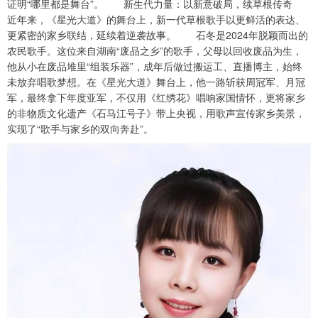
证明“哪里都是舞台”。 新生代力量：以新意破局，续草根传奇
近年来，《星光大道》的舞台上，新一代草根歌手以更鲜活的表达、
更紧密的家乡联结，延续着逆袭故事。 石冬是2024年脱颖而出的
农民歌手。这位来自湖南“废品之乡”的歌手，父母以回收废品为生，
他从小在废品堆里“组装乐器”，成年后做过搬运工、直播博主，始终
未放弃唱歌梦想。在《星光大道》舞台上，他一路斩获周冠军、月冠
军，最终拿下年度亚军，不仅用《红绣花》唱响家国情怀，更将家乡
的非物质文化遗产《石马江号子》带上央视，用歌声宣传家乡美景，
实现了“歌手与家乡的双向奔赴”。