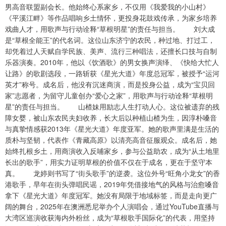
男高音联盟副会长。他始终心系家乡，不仅用《我爱我的小山村》
《平溪江畔》等作品唱响乡土情怀，更投身花鼓戏传承，为家乡培养
戏曲人才，用歌声与行动诠释“草根明星”的责任与担当。 刘大成
是“草根全能王”的代名词。这位山东济宁的农民，种过地、打过工，
却凭着过人天赋自学民族、美声、流行三种唱法，还擅长口技与自制
乐器演奏。2010年，他以《饮酒歌》的男女换声演绎、《快给大忙人
让路》的歌剧选段，一路斩获《星光大道》年度总冠军，被授予“运河
英才”称号。成名后，他没有沉迷商演，而是投身公益，成为“宝贝回
家”志愿者，为留守儿童创办“爱心之家”，用歌声与行动诠释“草根明
星”的责任与担当。 山楂妹用励志人生打动人心。这位被遗弃的残
障女婴，被山东农民夫妇收养，长大后以种植山楂为生，因淳朴嗓音
与真挚情感获2013年《星光大道》年度亚军。她的歌声里满是生活的
质朴与坚韧，代表作《青藏高原》以清亮高音征服观众。成名后，她
始终扎根乡土，用商演收入反哺家乡，参与公益助农，成为“从土地里
长出的歌手”，用实力证明草根的价值不仅在于成名，更在于坚守本
真。 龙婷则书写了“街头歌手”的逆袭。这位外号“旺角小龙女”的香
港歌手，早年在街头弹唱民谣，2019年凭借接地气的风格与治愈嗓音
拿下《星光大道》年度冠军。她没有局限于地域标签，而是走向更广
阔的舞台，2025年在澳洲悉尼举办个人演唱会，通过YouTube直播与
大湾区巡演收获海内外粉丝，成为“草根歌手国际化”的代表，用坚持