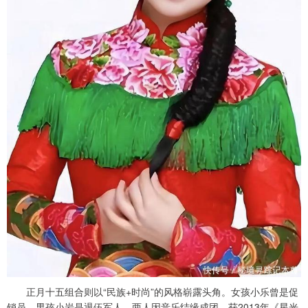
正月十五组合则以“民族+时尚”的风格崭露头角。女孩小乐曾是促
销员，男孩小岩是退伍军人，两人因音乐结缘成团，获2013年《星光