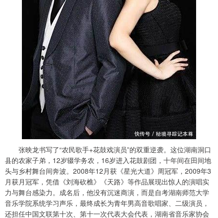
张映龙书写了“农民歌手+花鼓戏演员”的双重逆袭。这位湖南洞口
县的农家子弟，12岁辍学务农，16岁进入花鼓剧团，十年间在田间地
头与乡村舞台间奔波。2008年12月获《星光大道》周冠军，2009年3
月获月冠军，凭借《刘海砍樵》《天路》等作品展现出惊人的演唱实
力与舞台感染力。成名后，他没有沉迷商演，而是自考湖南师范大学
音乐学院系统学习声乐，最终成长为青年男高音歌唱家、二级演员，
还担任中国文联第十次、第十一次代表大会代表，湖南省音乐家协会