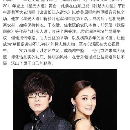
2011年登上《星光大道》舞台，此前在山东卫视《我是大明星》节目
中裹着军大衣演唱《滚滚长江东逝水》以媲美原唱的醇厚嗓音震惊全
场。他在《星光大道》斩获月冠军和年度第五名，成名后，他拒绝搬
离农村，始终保持种地、干农活、住老院的农民本色，却凭借《我要
回家》等作品与朴实人设，收获全网关注。尽管深陷围堵与网暴争
议，但他捐钱修路、助力公益的举动，以及横跨多年的国民度，让他
成为“草根逆袭却不忘初心”的标志性人物，至今仍活跃在大众视野
中。 实力深耕：以才艺立足，成领域中坚 他们或许未成为顶
流，却凭借扎实的功底、鲜明的风格，在音乐领域或公益赛道深耕不
辍，活出了属于自己的精彩。