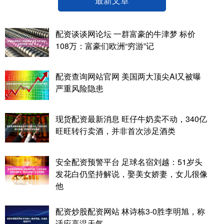
配资谈谈网论坛 一群富豪的牛津梦 标价
108万：富豪们欧洲“穷游”记
配资查询网站官网 美国两大顶尖AI又被曝
严重风险隐患
现货配资最新消息 旺仔牛奶卖不动，340亿
旺旺转行卖酒，并非首次涉足酒类
安全配资预警平台 足球名宿刘越：51岁头
发花白仍坚持解说，娶美女娇妻，女儿很像
他
配资炒股配资网站 林诗栋3-0胜李明旭，称
适应高温天气