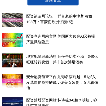
配资谈谈网论坛 一群富豪的牛津梦 标价
108万：富豪们欧洲“穷游”记
配资查询网站官网 美国两大顶尖AI又被曝
严重风险隐患
现货配资最新消息 旺仔牛奶卖不动，340亿
旺旺转行卖酒，并非首次涉足酒类
安全配资预警平台 足球名宿刘越：51岁头
发花白仍坚持解说，娶美女娇妻，女儿很像
他
配资炒股配资网站 林诗栋3-0胜李明旭，称
适应高温天气