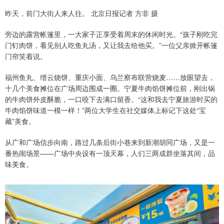
昨天，前门大街人来人往。 北京日报记者 方非 摄
旁边的露营帐篷里，一大家子正享受着周末的休闲时光。“孩子刚吃完
门钉肉饼，看见别人吃鱼丸汤，又让我去给他买。”一位父亲掀开帐篷
门帘笑着说。
福州鱼丸、缙云烧饼、重庆小面、乌兰察布联营烧麦……放眼望去，
十几个美食摊位在广场周边围成一圈。宁夏牛肉馅饼摊位前，刚出锅
的牛肉饼外皮酥脆，一口咬下去满口留香。“这和我去宁夏旅游时买的
牛肉馅饼味道一模一样！”两位大学生在社交媒体上标记下这处“宝
藏”美食。
从广和广场信步向南，路过几条后街小巷来到新潮胡同广场，又是一
番热闹场景——广场中央设有一顶天幕，人们三两成群坐落其间，品
味美食。