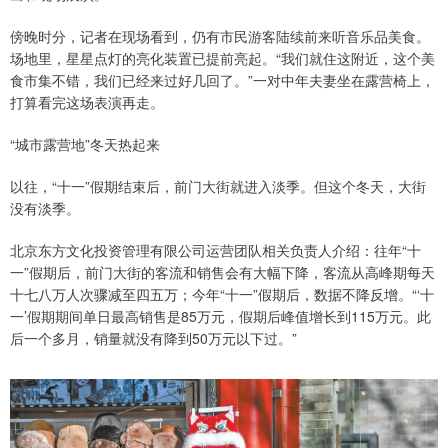
傍晚时分，记者在现场看到，仍有市民游客陆续前来听音乐品美食。
场地里，星星点灯的亮化装置已提前亮起。“我们就住这附近，这个美
食市集不错，我们已经来过好几回了。”一对中年夫妻坐在露营椅上，
打算看完这场表演再走。
“城市露营地”冬天热起来
以往，“十一”假期结束后，前门大街就进入淡季。但这个冬天，大街
没有淡季。
北京东方文化投资管理有限公司运营团队相关负责人介绍：往年“十
一”假期后，前门大街的客流和销售会有大幅下降，客流从高峰期每天
十七八万人次骤减至四五万；今年“十一”假期后，数据不降反增。“‘十
一’假期期间单日最高销售是85万元，假期后峰值增长到115万元。此
后一个多月，销量就没有降到50万元以下过。”