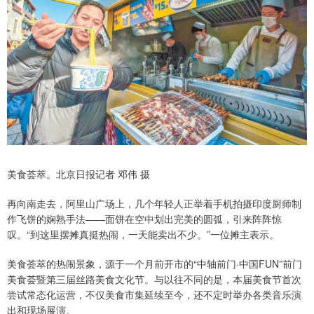
美食荟萃。北京日报记者 邓伟 摄
再向南走去，阿里山广场上，几个年轻人正举着手机拍摄印度厨师制
作飞饼的娴熟手法——面饼在空中划出完美的圆弧，引来阵阵惊
叹。“到这里摆摊真挺热闹，一天能卖出不少。”一位摊主表示。
美食荟萃的热闹景象，源于一个月前开市的“中轴前门·中国FUN”前门
美食荟暨第三届丝路美食文化节。与以往不同的是，本届美食节首次
尝试常态化运营，不仅美食市集延续至今，还不定时举办各类音乐演
出和现场展演。