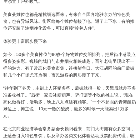
里添置了户外暖气。
美食荟摊位也都是精挑细选而来，有来自全国各地驻京办的特色美
食，也有异域风味。街区给每个摊位都接了电、通了上下水，有的摊
位还安装了油烟净化设备，可以直接“拎包入住”。
体验更丰富脚步慢下来
如今，50多个美食摊位与80多个好物摊位交织排列，把后街小巷装点
得多姿多彩。巍峨的城门与市井烟火相映成趣，百年老街呈现出不一
样的魅力。有了常态化美食市集，连接鲜鱼口、大江胡同的前门后街
和几个小广场尤其热闹，市民游客的脚步慢了下来。
“往年到了冬天，主街上人还稍多些，后街就很一般，天黑后就差不多
准备收摊了。”后街一家卖冰糖葫芦、驴打滚等小吃的摊主说，“现在
亮化做得好，活动多，晚上八九点还有顾客。”一个不起眼的青海酸奶
摊位上，摊主说，10元一瓶的酸奶，最多的时候一天能卖出1万多
元。
在北京商业经济学会常务副会长赖阳看来，前门大街拥有众多空间，
正适合引入特色餐饮，以及举办各类文化体验活动股票配资代理，吸