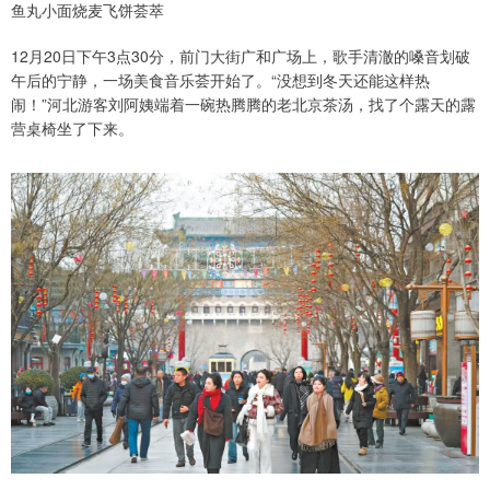
鱼丸小面烧麦飞饼荟萃
12月20日下午3点30分，前门大街广和广场上，歌手清澈的嗓音划破
午后的宁静，一场美食音乐荟开始了。“没想到冬天还能这样热
闹！”河北游客刘阿姨端着一碗热腾腾的老北京茶汤，找了个露天的露
营桌椅坐了下来。