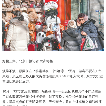
好物云集。北京日报记者 武亦彬摄
淡季不淡，原因何在？答案就在一个“融”字。“天冷，游客不爱在户外
呆着，怎么能让冬天的大街也热闹起来？”今年刚入秋时，东方文投运
营团队就开始琢磨。
10月，“城市露营地”在前门后街落地——运营团队在几个小广场摆放
了百余套露营帐篷和外摆桌椅，到了夜晚，摊位和帐篷上的串灯亮
起，星星点点的灯光随处可见。天气渐冷，又在户外桌椅之间和帐篷