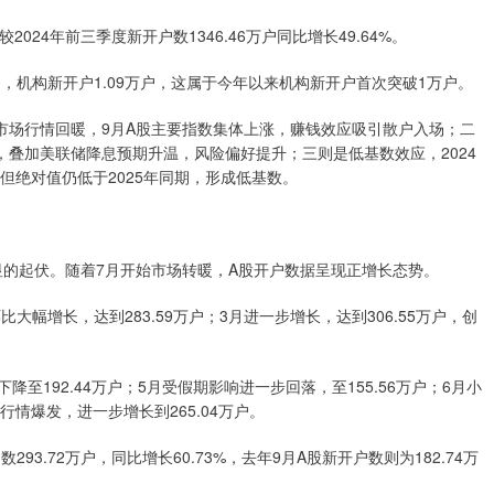
2024年前三季度新开户数1346.46万户同比增长49.64%。
3万户，机构新开户1.09万户，这属于今年以来机构新开户首次突破1万户。
市场行情回暖，9月A股主要指数集体上涨，赚钱效应吸引散户入场；二
叠加美联储降息预期升温，风险偏好提升；三则是低基数效应，2024
增，但绝对值仍低于2025年同期，形成低基数。
显的起伏。随着7月开始市场转暖，A股开户数据呈现正增长态势。
大幅增长，达到283.59万户；3月进一步增长，达到306.55万户，创
。
至192.44万户；5月受假期影响进一步回落，至155.56万户；6月小
场行情爆发，进一步增长到265.04万户。
93.72万户，同比增长60.73%，去年9月A股新开户数则为182.74万