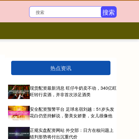
搜索
热点资讯
现货配资最新消息 旺仔牛奶卖不动，340亿旺
旺转行卖酒，并非首次涉足酒类
安全配资预警平台 足球名宿刘越：51岁头发
花白仍坚持解说，娶美女娇妻，女儿很像他
正规实盘配资网站 外交部：日方在核问题上
错判形势将付出沉重代价