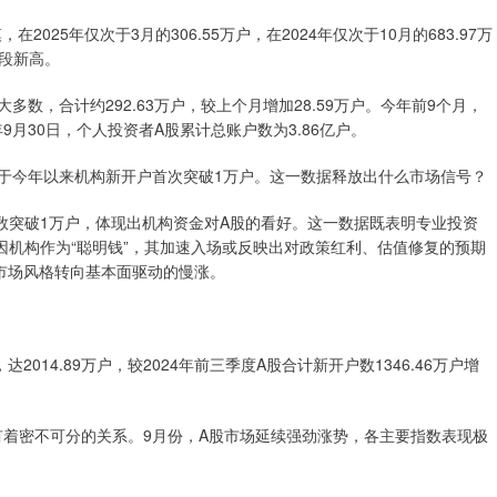
2025年仅次于3月的306.55万户，在2024年仅次于10月的683.97万
阶段新高。
数，合计约292.63万户，较上个月增加28.59万户。今年前9个月，
年9月30日，个人投资者A股累计总账户数为3.86亿户。
，属于今年以来机构新开户首次突破1万户。这一数据释放出什么市场信号？
数突破1万户，体现出机构资金对A股的看好。这一数据既表明专业投资
机构作为“聪明钱”，其加速入场或反映出对政策红利、估值修复的预期
市场风格转向基本面驱动的慢涨。
014.89万户，较2024年前三季度A股合计新开户数1346.46万户增
有着密不可分的关系。9月份，A股市场延续强劲涨势，各主要指数表现极