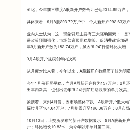
至此，今年前三季度A股新开户数合计已达2014.89万户，较
具体来看，9月A股293.72万户中，个人新开户292.6
业内人士认为，这一现象背后主要有三大驱动因素：一是
是政策预期强化，市场普遍预期稳增长、促消费政策加码，
年9月新开户数为182.74万户，虽因“9·24”行情环比大
9月A股开户规模创年内次高
从月度对比来看，今年以来，A股新开户数经历了较为明
今年1月份开局平稳，当月A股新开户数为157万户；2月环比
出年内新高，也创出去年“9·24行情”启动以来的单月次高
紧接着，来到4月份，因市场整体下跌，A股新开户数大幅下降
幅拉升至164.64万户；7月则回升至196.36万户；8月市
10月10日，上交所发布的新开户数据显示，9月A股新开户数2
户；环比增长10.83%，为今年以来单月第二高。