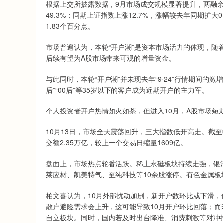
根据上交所披露数据，9月市场成交规模显著提升，两融余
49.3%；同期上证指数上涨12.7%，涨幅较去年同期扩大
1.83个百分点。
市场普遍认为，本轮“开户潮”是资本市场活力的体现，随
后续有望为A股市场带来可观的增量资金。
与此同时，本轮“开户潮”并未现去年“9·24”行情期间的
后”“00后”等35岁以下的客户成为近期开户的主力军。
个人投资者开户热情如火如荼，但进入10月，A股市场短
10月13日，市场全天震荡回升，三大指数低开高走。截至收盘
交额2.35万亿，较上一个交易日缩量1609亿。
盘面上，市场热点轮番活跃。稀土永磁板块持续走强，银
莱应材、凯美特气、至纯科技等10余股涨停。有色金属板
柏文喜认为，10月外部扰动加剧，新开户数环比或下滑
散户避险需求会上升，这可能导致10月开户环比回落；
自立板块。同时，国内若及时出台降准、消费刺激等对冲