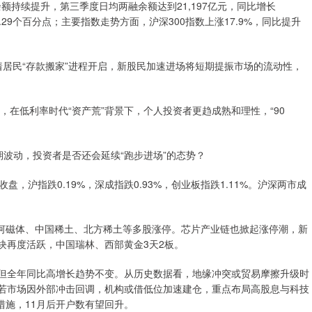
额持续提升，第三季度日均两融余额达到21,197亿元，同比增长
0.29个百分点；主要指数走势方面，沪深300指数上涨17.9%，同比提升
着居民“存款搬家”进程开启，新股民加速进场将短期提振市场的流动性，
激增，在低利率时代“资产荒”背景下，个人投资者更趋成熟和理性，“90
期波动，投资者是否还会延续“跑步进场”的态势？
，沪指跌0.19%，深成指跌0.93%，创业板指跌1.11%。沪深两市成
河磁体、中国稀土、北方稀土等多股涨停。芯片产业链也掀起涨停潮，新
块再度活跃，中国瑞林、西部黄金3天2板。
，但全年同比高增长趋势不变。从历史数据看，地缘冲突或贸易摩擦升级时
而若市场因外部冲击回调，机构或借低位加速建仓，重点布局高股息与科技
措施，11月后开户数有望回升。