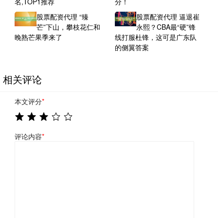
名,TOP1推荐
分！
股票配资代理 “臻
股票配资代理 逼退崔
芒”下山，攀枝花仁和
永熙？CBA最“硬”锋
晚熟芒果季来了
线打服杜锋，这可是广东队
的侧翼答案
相关评论
本文评分
*
评论内容
*