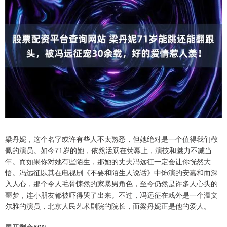
梁丹妮，这个名字或许有些人不太熟悉，但她绝对是一个值得我们敬
佩的演员。如今71岁的她，依然活跃在荧幕上，演技和魅力不减当
年。而如果你对她有些陌生，那她的丈夫冯远征一定会让你恍然大
悟。冯远征以其在电视剧《不要和陌生人说话》中饰演的安嘉和而深
入人心，那个令人毛骨悚然的家暴男角色，至今仍然是许多人心头的
噩梦，连小朋友都被吓得哭了出来。不过，冯远征在戏外是一个温文
尔雅的演员，北京人民艺术剧院的院长，而梁丹妮正是他的爱人。